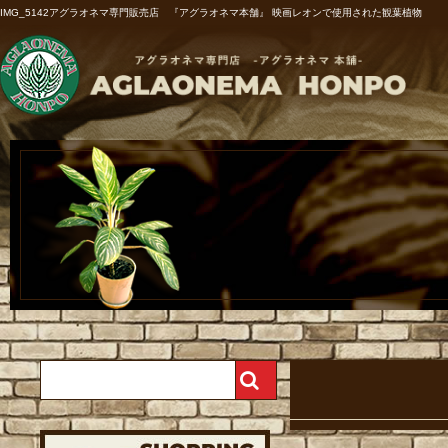
IMG_5142アグラオネマ専門販売店 『アグラオネマ本舗』 映画レオンで使用された観葉植物