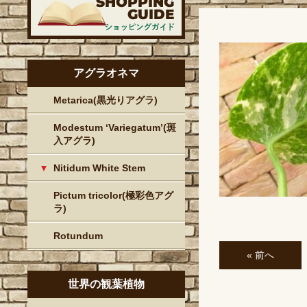
アグラオネマ
Metarica(黒光りアグラ)
Modestum ‘Variegatum’(斑
入アグラ)
Nitidum White Stem
Pictum tricolor(極彩色アグ
ラ)
Rotundum
« 前へ
世界の観葉植物