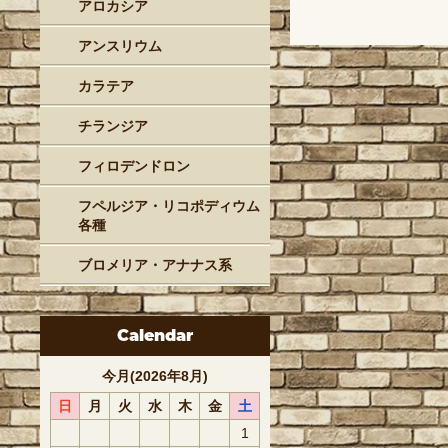
アロカシア
アンスリウム
カラテア
チランジア
フィロデンドロン
フペルジア・リコポディウム
各種
ブロメリア・アナナス系
Calendar
今月(2026年8月)
日
月
火
水
木
金
土
1