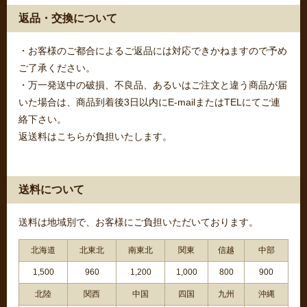
返品・交換について
・お客様のご都合によるご返品には対応できかねますので予め
ご了承ください。
・万一発送中の破損、不良品、あるいはご注文と違う商品が届
いた場合は、商品到着後3日以内にE-mailまたはTELにてご連
絡下さい。
返送料はこちらが負担いたします。
送料について
送料は地域別で、お客様にご負担いただいております。
北海道
北東北
南東北
関東
信越
中部
1,500
960
1,200
1,000
800
900
北陸
関西
中国
四国
九州
沖縄