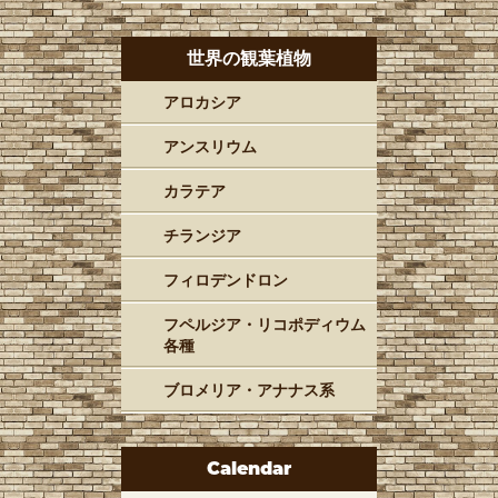
世界の観葉植物
アロカシア
アンスリウム
カラテア
チランジア
フィロデンドロン
フペルジア・リコポディウム
各種
ブロメリア・アナナス系
Calendar