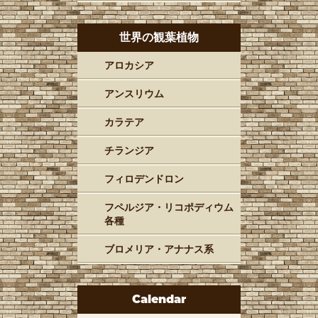
世界の観葉植物
アロカシア
アンスリウム
カラテア
チランジア
フィロデンドロン
フペルジア・リコポディウム
各種
ブロメリア・アナナス系
Calendar