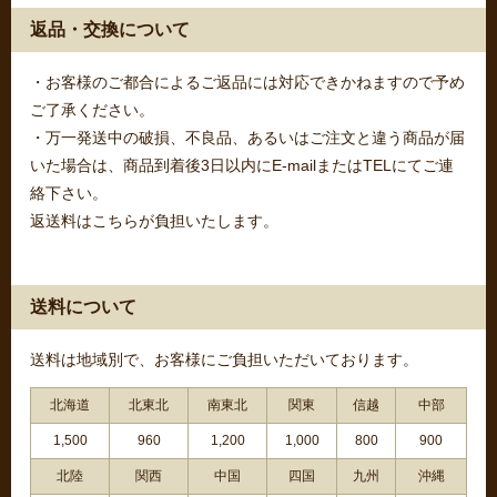
返品・交換について
・お客様のご都合によるご返品には対応できかねますので予め
ご了承ください。
・万一発送中の破損、不良品、あるいはご注文と違う商品が届
いた場合は、商品到着後3日以内にE-mailまたはTELにてご連
絡下さい。
返送料はこちらが負担いたします。
送料について
送料は地域別で、お客様にご負担いただいております。
北海道
北東北
南東北
関東
信越
中部
1,500
960
1,200
1,000
800
900
北陸
関西
中国
四国
九州
沖縄