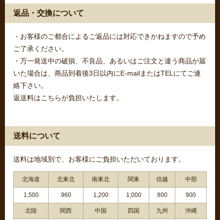
返品・交換について
・お客様のご都合によるご返品には対応できかねますので予め
ご了承ください。
・万一発送中の破損、不良品、あるいはご注文と違う商品が届
いた場合は、商品到着後3日以内にE-mailまたはTELにてご連
絡下さい。
返送料はこちらが負担いたします。
送料について
送料は地域別で、お客様にご負担いただいております。
北海道
北東北
南東北
関東
信越
中部
1,500
960
1,200
1,000
800
900
北陸
関西
中国
四国
九州
沖縄