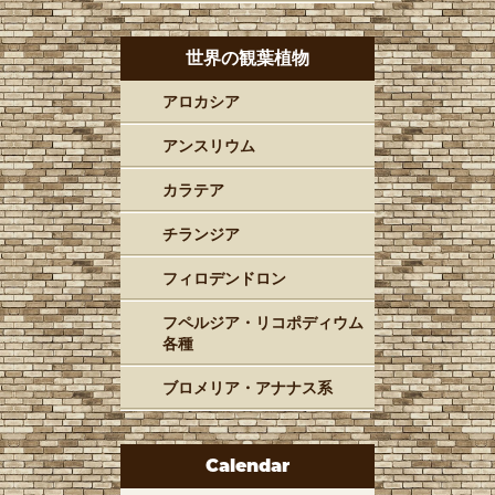
世界の観葉植物
アロカシア
アンスリウム
カラテア
チランジア
フィロデンドロン
フペルジア・リコポディウム
各種
ブロメリア・アナナス系
Calendar