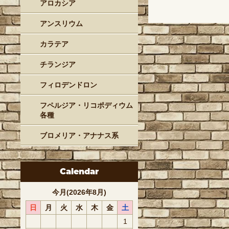
アロカシア
アンスリウム
カラテア
チランジア
フィロデンドロン
フペルジア・リコポディウム
各種
ブロメリア・アナナス系
Calendar
今月(2026年8月)
日
月
火
水
木
金
土
1