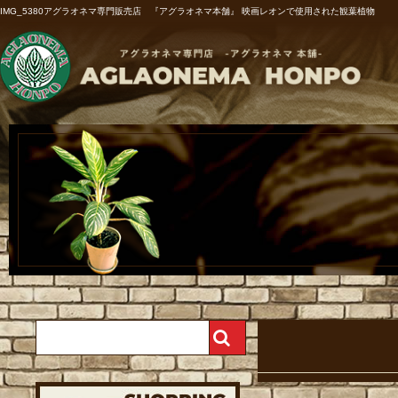
IMG_5380アグラオネマ専門販売店 『アグラオネマ本舗』 映画レオンで使用された観葉植物