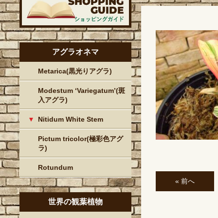
アグラオネマ
Metarica(黒光りアグラ)
Modestum ‘Variegatum’(斑
入アグラ)
Nitidum White Stem
Pictum tricolor(極彩色アグ
ラ)
Rotundum
« 前へ
世界の観葉植物