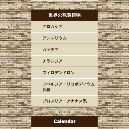
世界の観葉植物
アロカシア
アンスリウム
カラテア
チランジア
フィロデンドロン
フペルジア・リコポディウム
各種
ブロメリア・アナナス系
Calendar