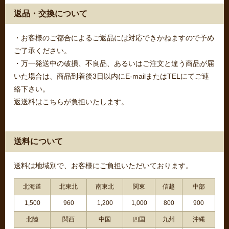
返品・交換について
・お客様のご都合によるご返品には対応できかねますので予め
ご了承ください。
・万一発送中の破損、不良品、あるいはご注文と違う商品が届
いた場合は、商品到着後3日以内にE-mailまたはTELにてご連
絡下さい。
返送料はこちらが負担いたします。
送料について
送料は地域別で、お客様にご負担いただいております。
北海道
北東北
南東北
関東
信越
中部
1,500
960
1,200
1,000
800
900
北陸
関西
中国
四国
九州
沖縄