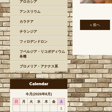
アロカシア
アンスリウム
カラテア
« 前へ
チランジア
フィロデンドロン
フペルジア・リコポディウム
各種
ブロメリア・アナナス系
Calendar
今月(2026年8月)
日
月
火
水
木
金
土
1