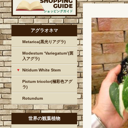
アグラオネマ
Metarica(黒光りアグラ)
Modestum ‘Variegatum’(斑
入アグラ)
Nitidum White Stem
Pictum tricolor(極彩色アグ
ラ)
Rotundum
世界の観葉植物