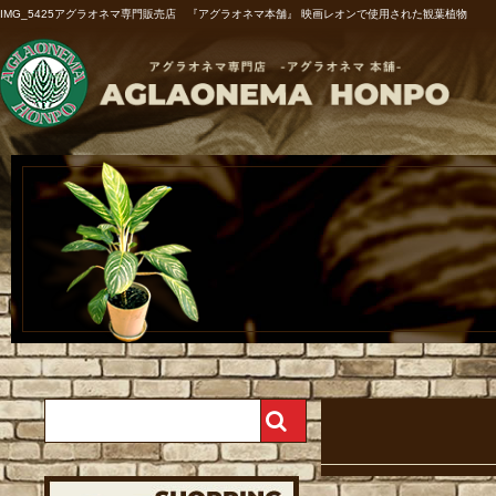
IMG_5425アグラオネマ専門販売店 『アグラオネマ本舗』 映画レオンで使用された観葉植物