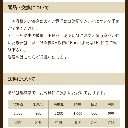
返品・交換について
・お客様のご都合によるご返品には対応できかねますので予め
ご了承ください。
・万一発送中の破損、不良品、あるいはご注文と違う商品が届
いた場合は、商品到着後3日以内にE-mailまたはTELにてご連
絡下さい。
返送料はこちらが負担いたします。
送料について
送料は地域別で、お客様にご負担いただいております。
北海道
北東北
南東北
関東
信越
中部
1,500
960
1,200
1,000
800
900
北陸
関西
中国
四国
九州
沖縄