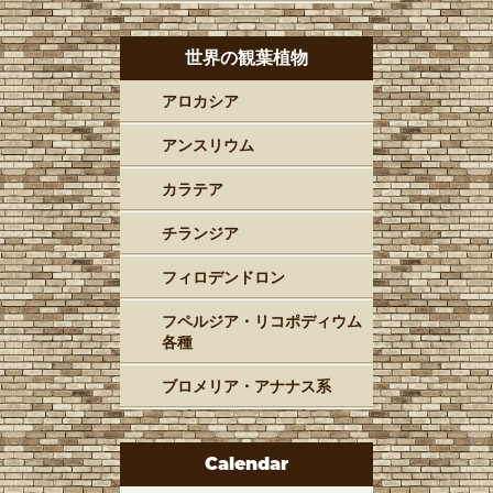
世界の観葉植物
アロカシア
アンスリウム
カラテア
チランジア
フィロデンドロン
フペルジア・リコポディウム
各種
ブロメリア・アナナス系
Calendar