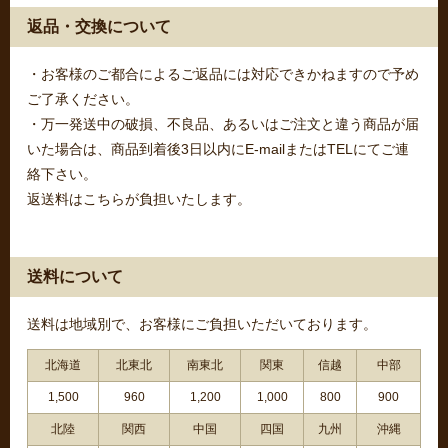
返品・交換について
・お客様のご都合によるご返品には対応できかねますので予め
ご了承ください。
・万一発送中の破損、不良品、あるいはご注文と違う商品が届
いた場合は、商品到着後3日以内にE-mailまたはTELにてご連
絡下さい。
返送料はこちらが負担いたします。
送料について
送料は地域別で、お客様にご負担いただいております。
北海道
北東北
南東北
関東
信越
中部
1,500
960
1,200
1,000
800
900
北陸
関西
中国
四国
九州
沖縄