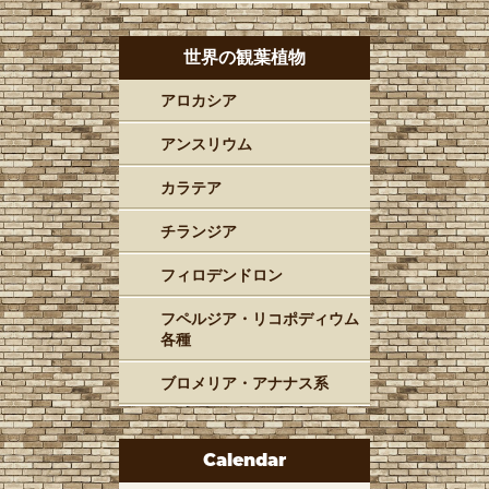
世界の観葉植物
アロカシア
アンスリウム
カラテア
チランジア
フィロデンドロン
フペルジア・リコポディウム
各種
ブロメリア・アナナス系
Calendar