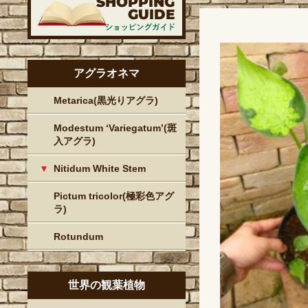
アグラオネマ
Metarica(黒光りアグラ)
Modestum ‘Variegatum’(斑
入アグラ)
Nitidum White Stem
Pictum tricolor(極彩色アグ
ラ)
Rotundum
世界の観葉植物