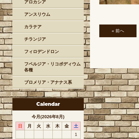
アロカシア
アンスリウム
カラテア
« 前へ
チランジア
フィロデンドロン
フペルジア・リコポディウム
各種
ブロメリア・アナナス系
Calendar
今月(2026年8月)
日
月
火
水
木
金
土
1