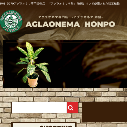
IMG_5679アグラオネマ専門販売店 『アグラオネマ本舗』 映画レオンで使用された観葉植物