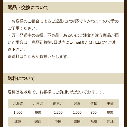
返品・交換について
・お客様のご都合によるご返品には対応できかねますので予め
ご了承ください。
・万一発送中の破損、不良品、あるいはご注文と違う商品が届
いた場合は、商品到着後3日以内にE-mailまたはTELにてご連
絡下さい。
返送料はこちらが負担いたします。
送料について
送料は地域別で、お客様にご負担いただいております。
北海道
北東北
南東北
関東
信越
中部
1,500
960
1,200
1,000
800
900
北陸
関西
中国
四国
九州
沖縄