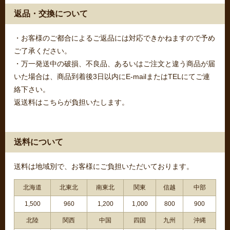
返品・交換について
・お客様のご都合によるご返品には対応できかねますので予め
ご了承ください。
・万一発送中の破損、不良品、あるいはご注文と違う商品が届
いた場合は、商品到着後3日以内にE-mailまたはTELにてご連
絡下さい。
返送料はこちらが負担いたします。
送料について
送料は地域別で、お客様にご負担いただいております。
北海道
北東北
南東北
関東
信越
中部
1,500
960
1,200
1,000
800
900
北陸
関西
中国
四国
九州
沖縄