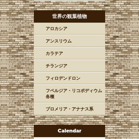
世界の観葉植物
アロカシア
アンスリウム
カラテア
チランジア
フィロデンドロン
フペルジア・リコポディウム
各種
ブロメリア・アナナス系
Calendar