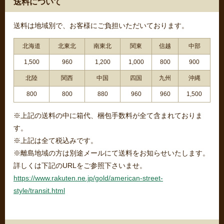
送料について
送料は地域別で、お客様にご負担いただいております。
北海道
北東北
南東北
関東
信越
中部
1,500
960
1,200
1,000
800
900
北陸
関西
中国
四国
九州
沖縄
800
800
880
960
960
1,500
※上記の送料の中に箱代、梱包手数料が全て含まれておりま
す。
※上記は全て税込みです。
※離島地域の方は別途メールにて送料をお知らせいたします。
詳しくは下記のURLをご参照下さいませ。
https://www.rakuten.ne.jp/gold/american-street-
style/transit.html