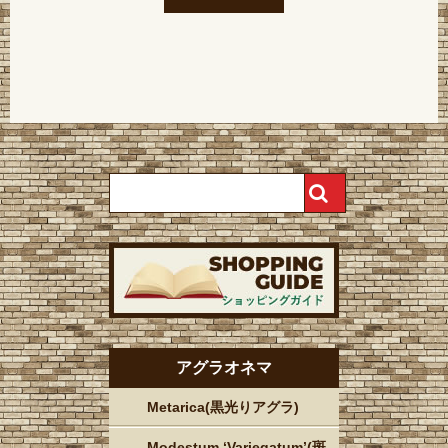
アグラオネマ
Metarica(黒光りアグラ)
Modestum ‘Variegatum’(斑