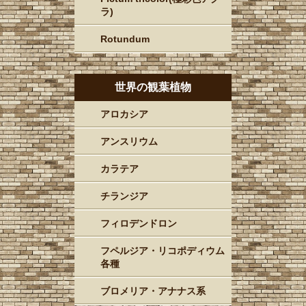
ラ)
Rotundum
世界の観葉植物
アロカシア
アンスリウム
カラテア
チランジア
フィロデンドロン
フペルジア・リコポディウム
各種
ブロメリア・アナナス系