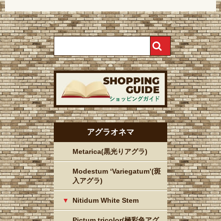
アグラオネマ
Metarica(黒光りアグラ)
Modestum ‘Variegatum’(斑
入アグラ)
Nitidum White Stem
Pictum tricolor(極彩色アグ