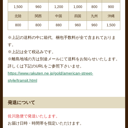
1,500
960
1,200
1,000
800
900
北陸
関西
中国
四国
九州
沖縄
800
800
880
960
960
1,500
※上記の送料の中に箱代、梱包手数料が全て含まれておりま
す。
※上記は全て税込みです。
※離島地域の方は別途メールにて送料をお知らせいたします。
詳しくは下記のURLをご参照下さいませ。
https://www.rakuten.ne.jp/gold/american-street-
style/transit.html
発送について
佐川急便で発送いたします。
お届け日時・時間帯を指定いただけます。