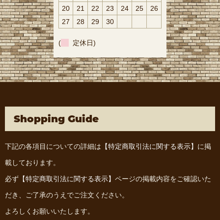
20
21
22
23
24
25
26
27
28
29
30
(
定休日)
Shopping Guide
下記の各項目についての詳細は
【特定商取引法に関する表示】
に掲
載しております。
必ず
【特定商取引法に関する表示】
ページの掲載内容をご確認いた
だき、ご了承のうえでご注文ください。
よろしくお願いいたします。