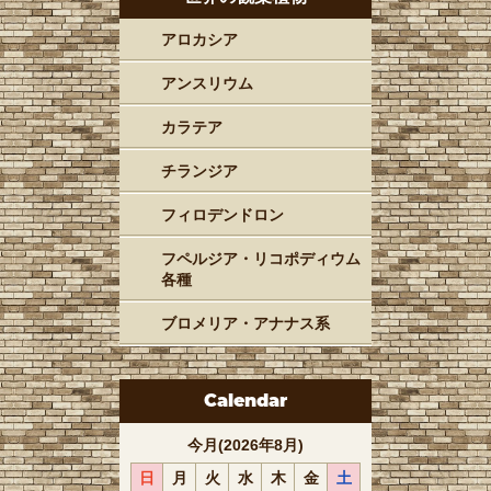
アロカシア
アンスリウム
カラテア
チランジア
フィロデンドロン
フペルジア・リコポディウム
各種
ブロメリア・アナナス系
Calendar
今月(2026年8月)
日
月
火
水
木
金
土