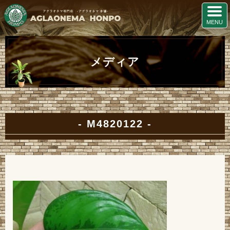
メディア
M4820122