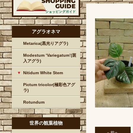
アグラオネマ
Metarica(黒光りアグラ)
Modestum ‘Variegatum’(斑
入アグラ)
Nitidum White Stem
Pictum tricolor(極彩色アグ
ラ)
Rotundum
世界の観葉植物
« 前へ