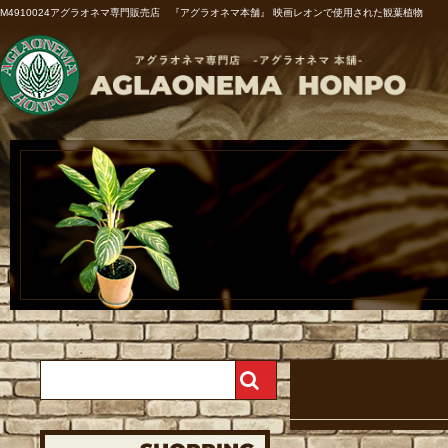
M4910024アグラオネマ専門販売店 『アグラオネマ本舗』 映画レオンで使用された観葉植物