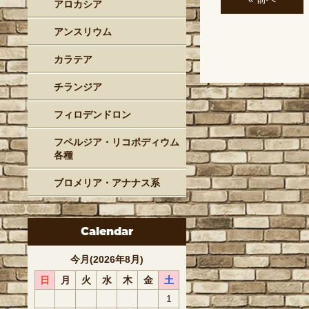
アロカシア
アンスリウム
カラテア
チランジア
フィロデンドロン
フペルジア・リコポディウム
各種
ブロメリア・アナナス系
Calendar
今月(2026年8月)
日
月
火
水
木
金
土
1