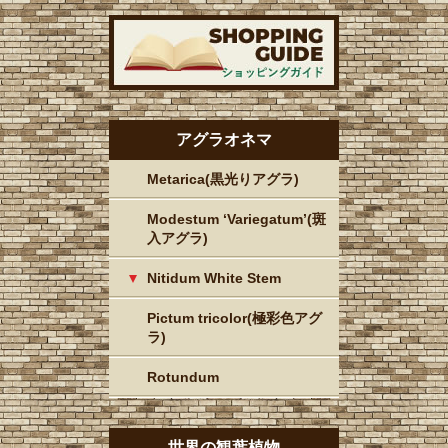
アグラオネマ
Metarica(黒光りアグラ)
Modestum ‘Variegatum’(斑
入アグラ)
Nitidum White Stem
Pictum tricolor(極彩色アグ
ラ)
Rotundum
世界の観葉植物