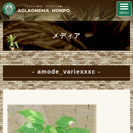
メディア
amode_variexxxc