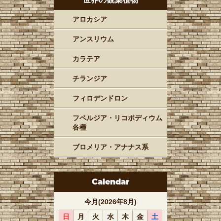
アロカシア
アンスリウム
カラテア
チランジア
フィロデンドロン
フペルジア・リコポディウム
各種
ブロメリア・アナナス系
Calendar
今月(2026年8月)
日
月
火
水
木
金
土