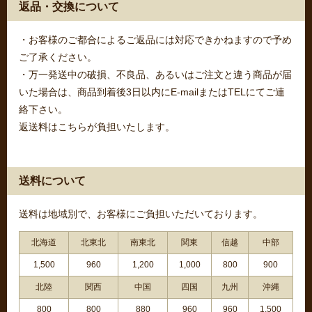
返品・交換について
・お客様のご都合によるご返品には対応できかねますので予め
ご了承ください。
・万一発送中の破損、不良品、あるいはご注文と違う商品が届
いた場合は、商品到着後3日以内にE-mailまたはTELにてご連
絡下さい。
返送料はこちらが負担いたします。
送料について
送料は地域別で、お客様にご負担いただいております。
北海道
北東北
南東北
関東
信越
中部
1,500
960
1,200
1,000
800
900
北陸
関西
中国
四国
九州
沖縄
800
800
880
960
960
1,500