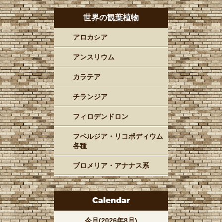
世界の観葉植物
アロカシア
アンスリウム
カラテア
チランジア
フィロデンドロン
フペルジア・リコポディウム
各種
ブロメリア・アナナス系
Calendar
今月(2026年8月)