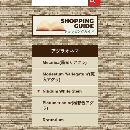
アグラオネマ
Metarica(黒光りアグラ)
Modestum ‘Variegatum’(斑
入アグラ)
Nitidum White Stem
Pictum tricolor(極彩色アグ
ラ)
Rotundum