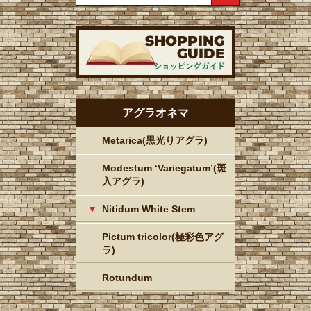
アグラオネマ
Metarica(黒光りアグラ)
Modestum ‘Variegatum’(斑
入アグラ)
Nitidum White Stem
Pictum tricolor(極彩色アグ
ラ)
Rotundum