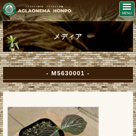
メディア
M5630001