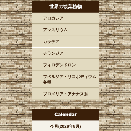
世界の観葉植物
アロカシア
アンスリウム
カラテア
チランジア
フィロデンドロン
フペルジア・リコポディウム
各種
ブロメリア・アナナス系
Calendar
今月(2026年8月)