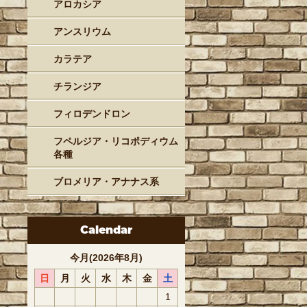
アロカシア
アンスリウム
カラテア
チランジア
フィロデンドロン
フペルジア・リコポディウム
各種
ブロメリア・アナナス系
Calendar
今月(2026年8月)
日
月
火
水
木
金
土
1