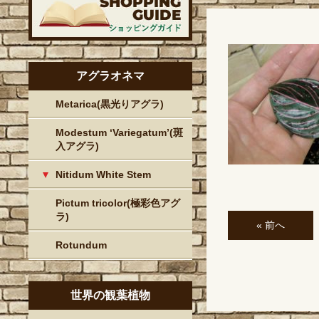
アグラオネマ
Metarica(黒光りアグラ)
Modestum ‘Variegatum’(斑
入アグラ)
Nitidum White Stem
Pictum tricolor(極彩色アグ
ラ)
« 前へ
Rotundum
世界の観葉植物