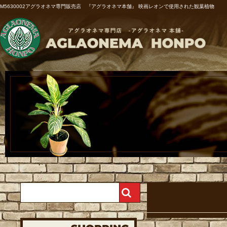
M5630002アグラオネマ専門販売店 『アグラオネマ本舗』 映画レオンで使用された観葉植物