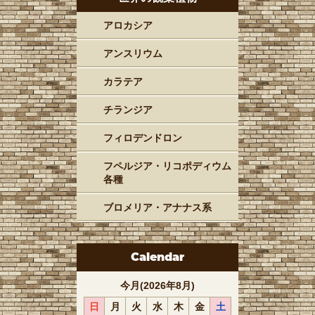
アロカシア
アンスリウム
カラテア
チランジア
フィロデンドロン
フペルジア・リコポディウム
各種
ブロメリア・アナナス系
Calendar
今月(2026年8月)
日
月
火
水
木
金
土