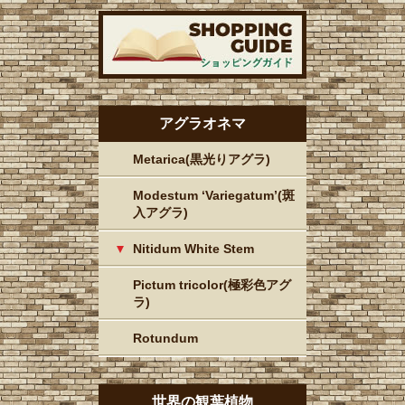
アグラオネマ
Metarica(黒光りアグラ)
Modestum ‘Variegatum’(斑
入アグラ)
Nitidum White Stem
Pictum tricolor(極彩色アグ
ラ)
Rotundum
世界の観葉植物