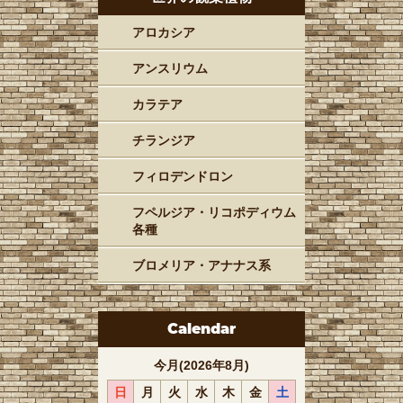
アロカシア
アンスリウム
カラテア
チランジア
フィロデンドロン
フペルジア・リコポディウム
各種
ブロメリア・アナナス系
Calendar
今月(2026年8月)
日
月
火
水
木
金
土