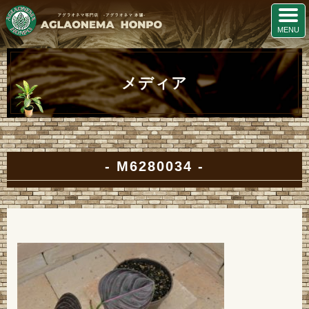
メディア
M6280034