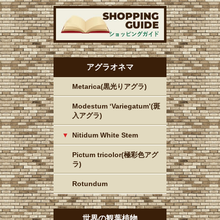
アグラオネマ
Metarica(黒光りアグラ)
Modestum ‘Variegatum’(斑
入アグラ)
Nitidum White Stem
Pictum tricolor(極彩色アグ
ラ)
Rotundum
世界の観葉植物