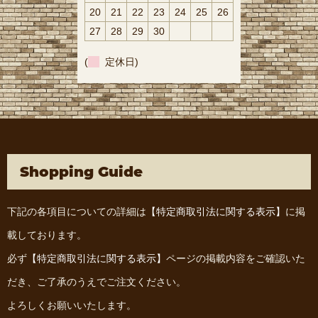
20
21
22
23
24
25
26
27
28
29
30
(
定休日)
Shopping Guide
下記の各項目についての詳細は
【特定商取引法に関する表示】
に掲
載しております。
必ず
【特定商取引法に関する表示】
ページの掲載内容をご確認いた
だき、ご了承のうえでご注文ください。
よろしくお願いいたします。