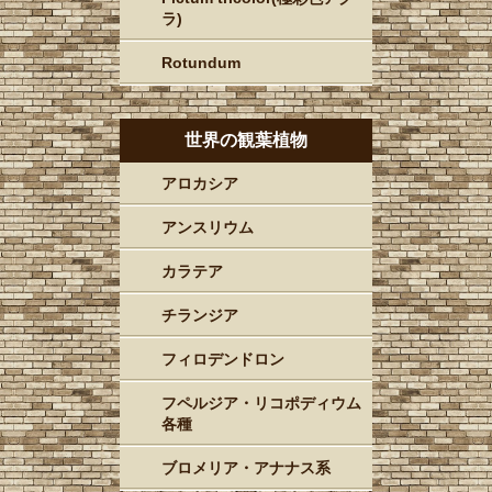
ラ)
Rotundum
世界の観葉植物
アロカシア
アンスリウム
カラテア
チランジア
フィロデンドロン
フペルジア・リコポディウム
各種
ブロメリア・アナナス系