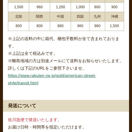
1,500
960
1,200
1,000
800
900
北陸
関西
中国
四国
九州
沖縄
800
800
880
960
960
1,500
※上記の送料の中に箱代、梱包手数料が全て含まれておりま
す。
※上記は全て税込みです。
※離島地域の方は別途メールにて送料をお知らせいたします。
詳しくは下記のURLをご参照下さいませ。
https://www.rakuten.ne.jp/gold/american-street-
style/transit.html
発送について
佐川急便で発送いたします。
お届け日時・時間帯を指定いただけます。