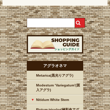
アグラオネマ
Metarica(黒光りアグラ)
Modestum ‘Variegatum’(斑
入アグラ)
Nitidum White Stem
Pictum tricolor(極彩色アグ