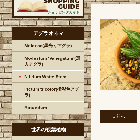
アグラオネマ
Metarica(黒光りアグラ)
Modestum ‘Variegatum’(斑
入アグラ)
Nitidum White Stem
Pictum tricolor(極彩色アグ
ラ)
Rotundum
« 前へ
世界の観葉植物