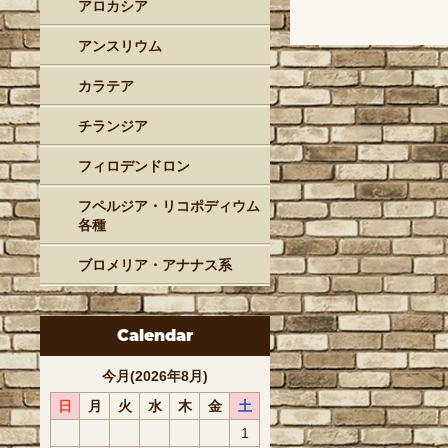
アロカシア
アンスリウム
カラテア
チランジア
フィロデンドロン
フペルジア・リコポディウム
各種
ブロメリア・アナナス系
Calendar
今月(2026年8月)
日
月
火
水
木
金
土
1