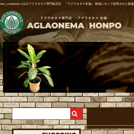
min_curtisiimin-c1111アグラオネマ専門販売店 『アグラオネマ本舗』 映画レオンで使用された観