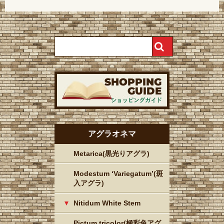
アグラオネマ
Metarica(黒光りアグラ)
Modestum ‘Variegatum’(斑
入アグラ)
Nitidum White Stem
Pictum tricolor(極彩色アグ