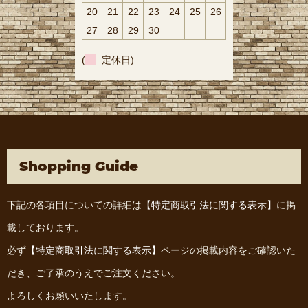
20
21
22
23
24
25
26
27
28
29
30
(
定休日)
Shopping Guide
下記の各項目についての詳細は
【特定商取引法に関する表示】
に掲
載しております。
必ず
【特定商取引法に関する表示】
ページの掲載内容をご確認いた
だき、ご了承のうえでご注文ください。
よろしくお願いいたします。