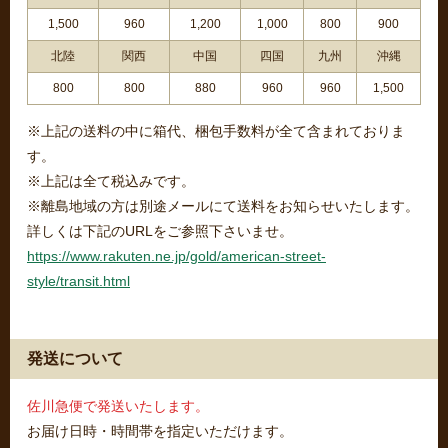
1,500
960
1,200
1,000
800
900
北陸
関西
中国
四国
九州
沖縄
800
800
880
960
960
1,500
※上記の送料の中に箱代、梱包手数料が全て含まれておりま
す。
※上記は全て税込みです。
※離島地域の方は別途メールにて送料をお知らせいたします。
詳しくは下記のURLをご参照下さいませ。
https://www.rakuten.ne.jp/gold/american-street-
style/transit.html
発送について
佐川急便で発送いたします。
お届け日時・時間帯を指定いただけます。