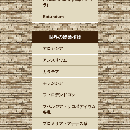
ラ)
Rotundum
世界の観葉植物
アロカシア
アンスリウム
カラテア
チランジア
フィロデンドロン
フペルジア・リコポディウム
各種
ブロメリア・アナナス系