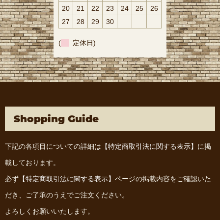
20
21
22
23
24
25
26
27
28
29
30
(
定休日)
Shopping Guide
下記の各項目についての詳細は
【特定商取引法に関する表示】
に掲
載しております。
必ず
【特定商取引法に関する表示】
ページの掲載内容をご確認いた
だき、ご了承のうえでご注文ください。
よろしくお願いいたします。