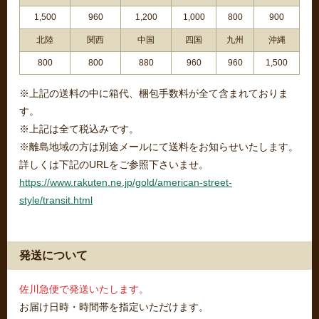
1,500
960
1,200
1,000
800
900
北陸
関西
中国
四国
九州
沖縄
800
800
880
960
960
1,500
※上記の送料の中に箱代、梱包手数料が全て含まれておりま
す。
※上記は全て税込みです。
※離島地域の方は別途メールにて送料をお知らせいたします。
詳しくは下記のURLをご参照下さいませ。
https://www.rakuten.ne.jp/gold/american-street-
style/transit.html
発送について
佐川急便で発送いたします。
お届け日時・時間帯を指定いただけます。