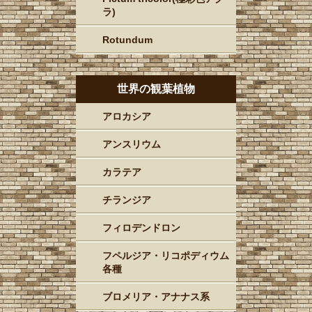
ラ)
Rotundum
世界の観葉植物
アロカシア
アンスリウム
カラテア
チランジア
フィロデンドロン
フペルジア・リコポディウム
各種
ブロメリア・アナナス系