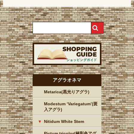
アグラオネマ
Metarica(黒光りアグラ)
Modestum ‘Variegatum’(斑
入アグラ)
Nitidum White Stem
Pictum tricolor(極彩色アグ