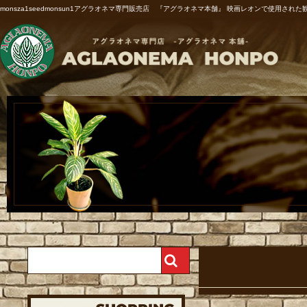
monsza1seedmonsun1アグラオネマ専門販売店 『アグラオネマ本舗』 映画レオンで使用された