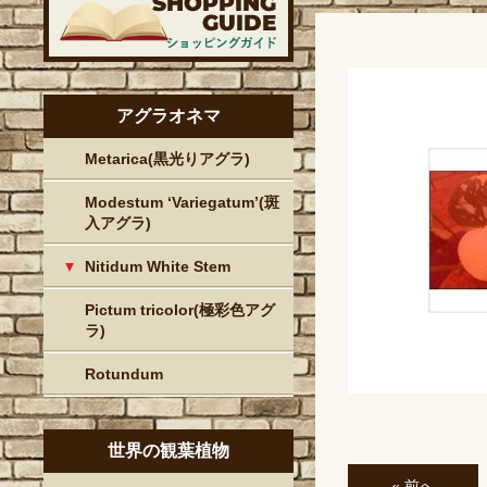
アグラオネマ
Metarica(黒光りアグラ)
Modestum ‘Variegatum’(斑
入アグラ)
Nitidum White Stem
Pictum tricolor(極彩色アグ
ラ)
Rotundum
世界の観葉植物
« 前へ