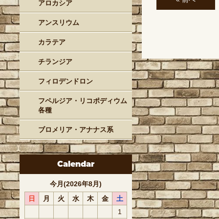
アロカシア
アンスリウム
カラテア
チランジア
フィロデンドロン
フペルジア・リコポディウム
各種
ブロメリア・アナナス系
Calendar
今月(2026年8月)
日
月
火
水
木
金
土
1