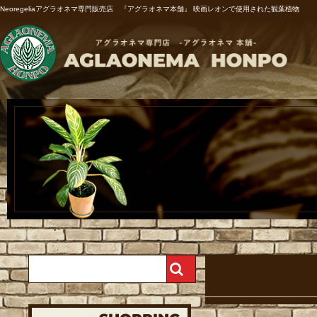
Neoregeliaアグラオネマ専門販売店 『アグラオネマ本舗』 映画レオンで使用された観葉植物