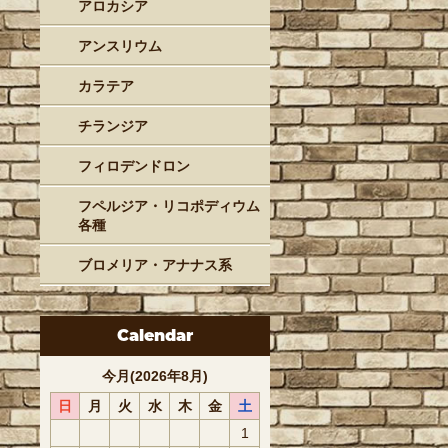
アロカシア
アンスリウム
カラテア
チランジア
フィロデンドロン
フペルジア・リコポディウム
各種
ブロメリア・アナナス系
Calendar
今月(2026年8月)
日
月
火
水
木
金
土
1