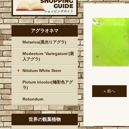
アグラオネマ
Metarica(黒光りアグラ)
Modestum ‘Variegatum’(斑
入アグラ)
Nitidum White Stem
Pictum tricolor(極彩色アグ
ラ)
« 前へ
Rotundum
世界の観葉植物