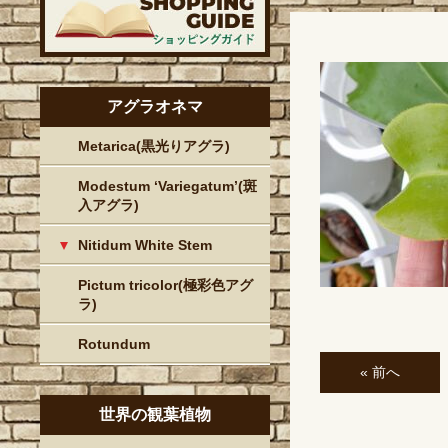
アグラオネマ
Metarica(黒光りアグラ)
Modestum ‘Variegatum’(斑
入アグラ)
Nitidum White Stem
Pictum tricolor(極彩色アグ
ラ)
Rotundum
« 前へ
世界の観葉植物