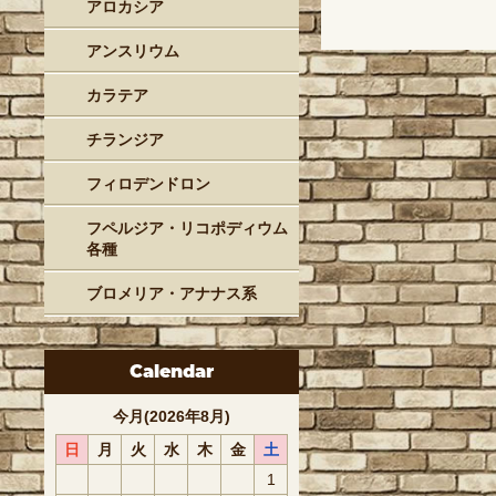
アロカシア
アンスリウム
カラテア
チランジア
フィロデンドロン
フペルジア・リコポディウム
各種
ブロメリア・アナナス系
Calendar
今月(2026年8月)
日
月
火
水
木
金
土
1