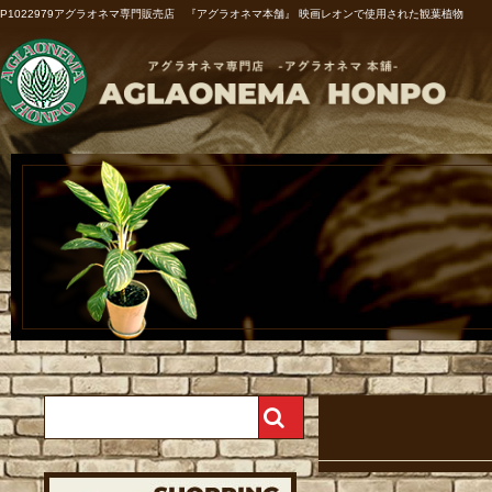
P1022979アグラオネマ専門販売店 『アグラオネマ本舗』 映画レオンで使用された観葉植物