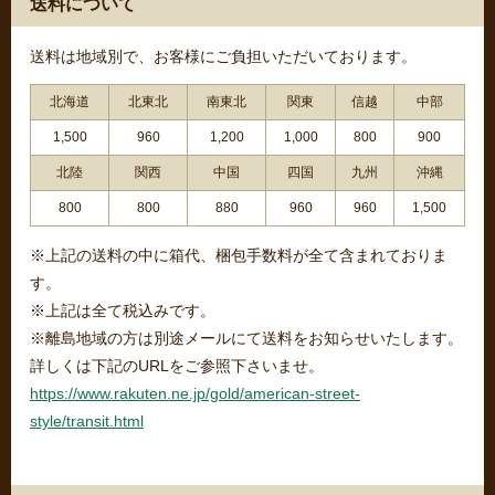
送料について
送料は地域別で、お客様にご負担いただいております。
北海道
北東北
南東北
関東
信越
中部
1,500
960
1,200
1,000
800
900
北陸
関西
中国
四国
九州
沖縄
800
800
880
960
960
1,500
※上記の送料の中に箱代、梱包手数料が全て含まれておりま
す。
※上記は全て税込みです。
※離島地域の方は別途メールにて送料をお知らせいたします。
詳しくは下記のURLをご参照下さいませ。
https://www.rakuten.ne.jp/gold/american-street-
style/transit.html