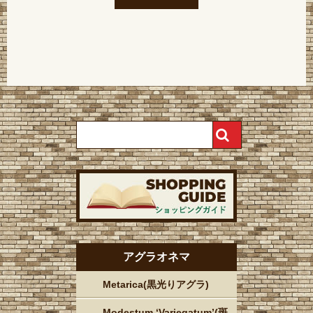
アグラオネマ
Metarica(黒光りアグラ)
Modestum ‘Variegatum’(斑