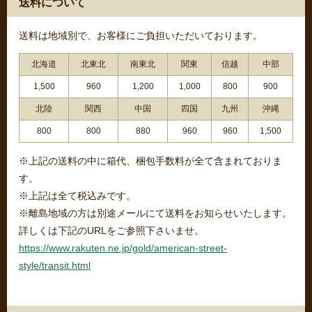
送料について
送料は地域別で、お客様にご負担いただいております。
北海道
北東北
南東北
関東
信越
中部
1,500
960
1,200
1,000
800
900
北陸
関西
中国
四国
九州
沖縄
800
800
880
960
960
1,500
※上記の送料の中に箱代、梱包手数料が全て含まれておりま
す。
※上記は全て税込みです。
※離島地域の方は別途メールにて送料をお知らせいたします。
詳しくは下記のURLをご参照下さいませ。
https://www.rakuten.ne.jp/gold/american-street-
style/transit.html