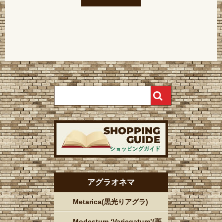
アグラオネマ
Metarica(黒光りアグラ)
Modestum ‘Variegatum’(斑