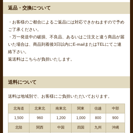
返品・交換について
・お客様のご都合によるご返品には対応できかねますので予め
ご了承ください。
・万一発送中の破損、不良品、あるいはご注文と違う商品が届
いた場合は、商品到着後3日以内にE-mailまたはTELにてご連
絡下さい。
返送料はこちらが負担いたします。
送料について
送料は地域別で、お客様にご負担いただいております。
北海道
北東北
南東北
関東
信越
中部
1,500
960
1,200
1,000
800
900
北陸
関西
中国
四国
九州
沖縄