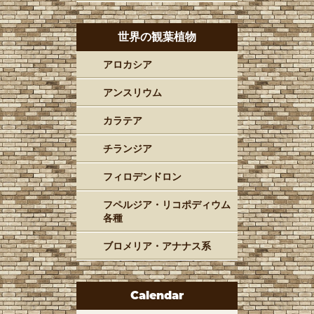
世界の観葉植物
アロカシア
アンスリウム
カラテア
チランジア
フィロデンドロン
フペルジア・リコポディウム
各種
ブロメリア・アナナス系
Calendar