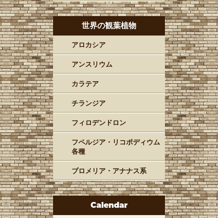
世界の観葉植物
アロカシア
アンスリウム
カラテア
チランジア
フィロデンドロン
フペルジア・リコポディウム
各種
ブロメリア・アナナス系
Calendar