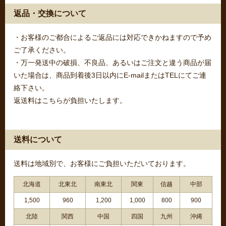
返品・交換について
・お客様のご都合によるご返品には対応できかねますので予め
ご了承ください。
・万一発送中の破損、不良品、あるいはご注文と違う商品が届
いた場合は、商品到着後3日以内にE-mailまたはTELにてご連
絡下さい。
返送料はこちらが負担いたします。
送料について
送料は地域別で、お客様にご負担いただいております。
北海道
北東北
南東北
関東
信越
中部
1,500
960
1,200
1,000
800
900
北陸
関西
中国
四国
九州
沖縄