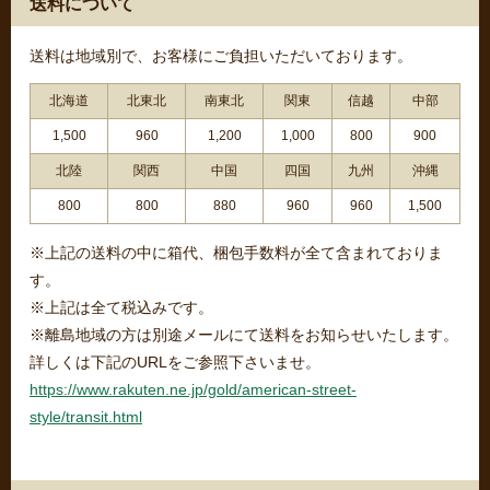
送料について
送料は地域別で、お客様にご負担いただいております。
北海道
北東北
南東北
関東
信越
中部
1,500
960
1,200
1,000
800
900
北陸
関西
中国
四国
九州
沖縄
800
800
880
960
960
1,500
※上記の送料の中に箱代、梱包手数料が全て含まれておりま
す。
※上記は全て税込みです。
※離島地域の方は別途メールにて送料をお知らせいたします。
詳しくは下記のURLをご参照下さいませ。
https://www.rakuten.ne.jp/gold/american-street-
style/transit.html