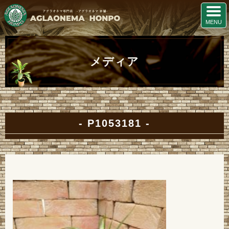
メディア
P1053181