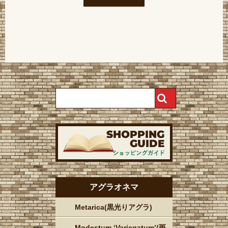
アグラオネマ
Metarica(黒光りアグラ)
Modestum ‘Variegatum’(斑