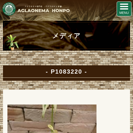
メディア
P1083220