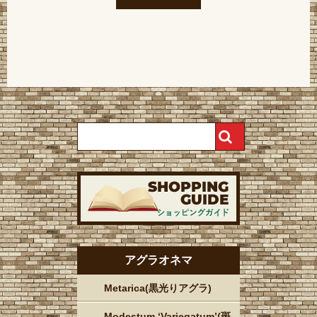
アグラオネマ
Metarica(黒光りアグラ)
Modestum ‘Variegatum’(斑