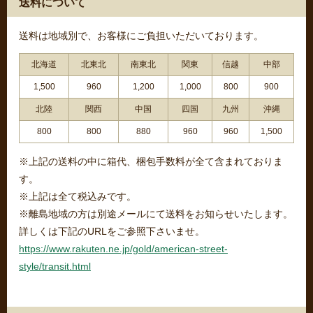
送料について
送料は地域別で、お客様にご負担いただいております。
北海道
北東北
南東北
関東
信越
中部
1,500
960
1,200
1,000
800
900
北陸
関西
中国
四国
九州
沖縄
800
800
880
960
960
1,500
※上記の送料の中に箱代、梱包手数料が全て含まれておりま
す。
※上記は全て税込みです。
※離島地域の方は別途メールにて送料をお知らせいたします。
詳しくは下記のURLをご参照下さいませ。
https://www.rakuten.ne.jp/gold/american-street-
style/transit.html