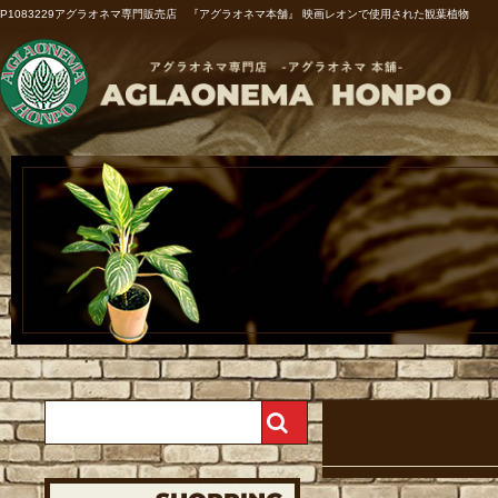
P1083229アグラオネマ専門販売店 『アグラオネマ本舗』 映画レオンで使用された観葉植物