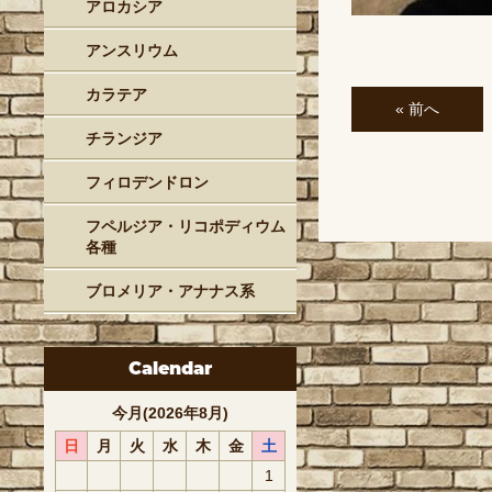
アロカシア
アンスリウム
カラテア
« 前へ
チランジア
フィロデンドロン
フペルジア・リコポディウム
各種
ブロメリア・アナナス系
Calendar
今月(2026年8月)
日
月
火
水
木
金
土
1