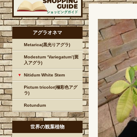
アグラオネマ
Metarica(黒光りアグラ)
Modestum ‘Variegatum’(斑
入アグラ)
Nitidum White Stem
Pictum tricolor(極彩色アグ
ラ)
Rotundum
世界の観葉植物