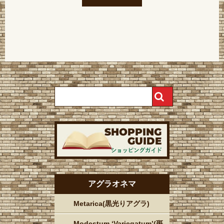
アグラオネマ
Metarica(黒光りアグラ)
Modestum ‘Variegatum’(斑