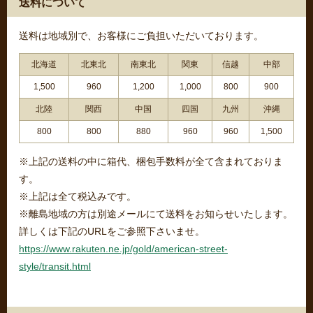
送料について
送料は地域別で、お客様にご負担いただいております。
北海道
北東北
南東北
関東
信越
中部
1,500
960
1,200
1,000
800
900
北陸
関西
中国
四国
九州
沖縄
800
800
880
960
960
1,500
※上記の送料の中に箱代、梱包手数料が全て含まれておりま
す。
※上記は全て税込みです。
※離島地域の方は別途メールにて送料をお知らせいたします。
詳しくは下記のURLをご参照下さいませ。
https://www.rakuten.ne.jp/gold/american-street-
style/transit.html