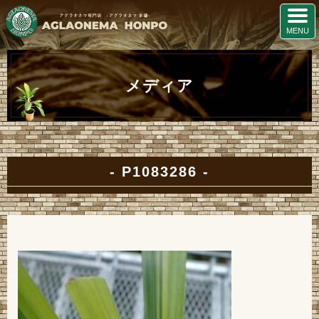
メディア
P1083286