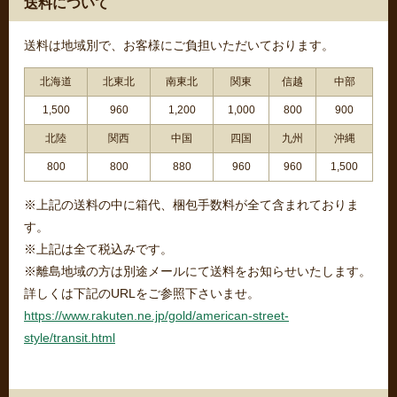
送料について
送料は地域別で、お客様にご負担いただいております。
北海道
北東北
南東北
関東
信越
中部
1,500
960
1,200
1,000
800
900
北陸
関西
中国
四国
九州
沖縄
800
800
880
960
960
1,500
※上記の送料の中に箱代、梱包手数料が全て含まれておりま
す。
※上記は全て税込みです。
※離島地域の方は別途メールにて送料をお知らせいたします。
詳しくは下記のURLをご参照下さいませ。
https://www.rakuten.ne.jp/gold/american-street-
style/transit.html