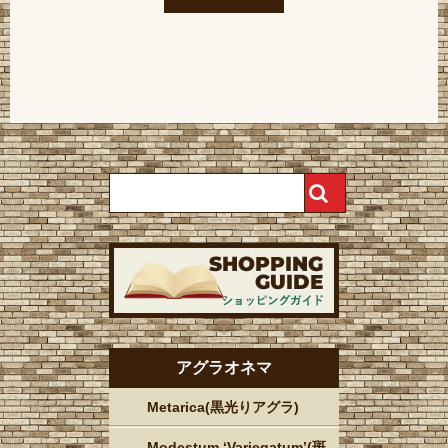
アグラオネマ
Metarica(黒光りアグラ)
Modestum ‘Variegatum’(斑