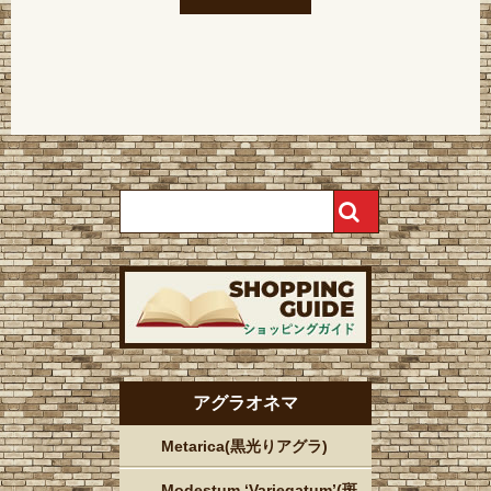
アグラオネマ
Metarica(黒光りアグラ)
Modestum ‘Variegatum’(斑