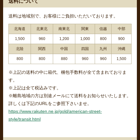
送料について
送料は地域別で、お客様にご負担いただいております。
北海道
北東北
南東北
関東
信越
中部
1,500
960
1,200
1,000
800
900
北陸
関西
中国
四国
九州
沖縄
800
800
880
960
960
1,500
※上記の送料の中に箱代、梱包手数料が全て含まれておりま
す。
※上記は全て税込みです。
※離島地域の方は別途メールにて送料をお知らせいたします。
詳しくは下記のURLをご参照下さいませ。
https://www.rakuten.ne.jp/gold/american-street-
style/transit.html