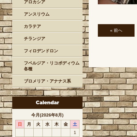
アロカシア
アンスリウム
カラテア
« 前へ
チランジア
フィロデンドロン
フペルジア・リコポディウム
各種
ブロメリア・アナナス系
Calendar
今月(2026年8月)
日
月
火
水
木
金
土
1