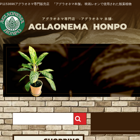
P1153696アグラオネマ専門販売店 『アグラオネマ本舗』 映画レオンで使用された観葉植物