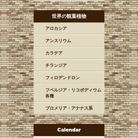
世界の観葉植物
アロカシア
アンスリウム
カラテア
チランジア
フィロデンドロン
フペルジア・リコポディウム
各種
ブロメリア・アナナス系
Calendar