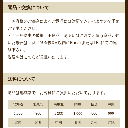
返品・交換について
・お客様のご都合によるご返品には対応できかねますので予め
ご了承ください。
・万一発送中の破損、不良品、あるいはご注文と違う商品が届
いた場合は、商品到着後3日以内にE-mailまたはTELにてご連
絡下さい。
返送料はこちらが負担いたします。
送料について
送料は地域別で、お客様にご負担いただいております。
北海道
北東北
南東北
関東
信越
中部
1,500
960
1,200
1,000
800
900
北陸
関西
中国
四国
九州
沖縄