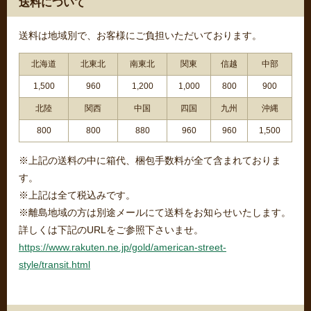
送料について
送料は地域別で、お客様にご負担いただいております。
北海道
北東北
南東北
関東
信越
中部
1,500
960
1,200
1,000
800
900
北陸
関西
中国
四国
九州
沖縄
800
800
880
960
960
1,500
※上記の送料の中に箱代、梱包手数料が全て含まれておりま
す。
※上記は全て税込みです。
※離島地域の方は別途メールにて送料をお知らせいたします。
詳しくは下記のURLをご参照下さいませ。
https://www.rakuten.ne.jp/gold/american-street-
style/transit.html