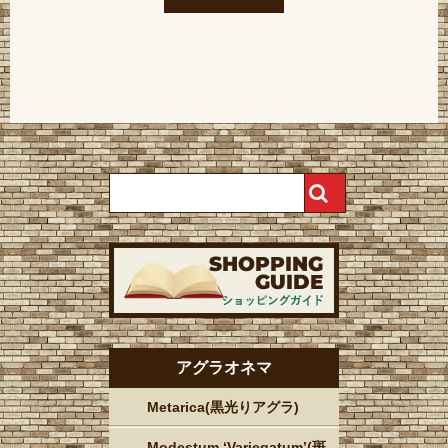
アグラオネマ
Metarica(黒光りアグラ)
Modestum ‘Variegatum’(斑