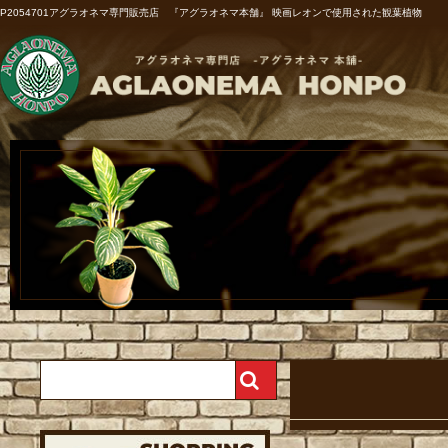
P2054701アグラオネマ専門販売店 『アグラオネマ本舗』 映画レオンで使用された観葉植物