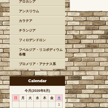
アロカシア
アンスリウム
カラテア
チランジア
フィロデンドロン
フペルジア・リコポディウム
各種
ブロメリア・アナナス系
Calendar
今月(2026年8月)
日
月
火
水
木
金
土
1