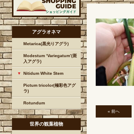
アグラオネマ
Metarica(黒光りアグラ)
Modestum ‘Variegatum’(斑
入アグラ)
Nitidum White Stem
Pictum tricolor(極彩色アグ
ラ)
Rotundum
« 前へ
世界の観葉植物