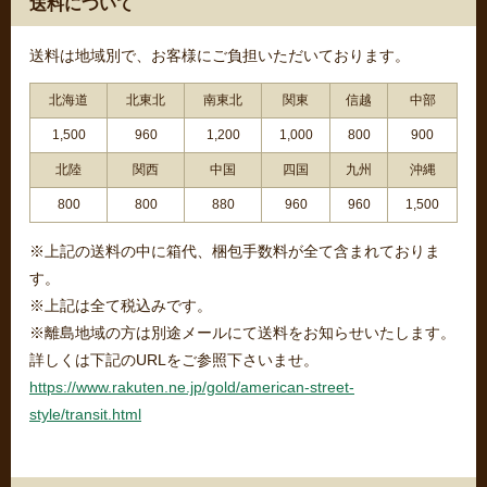
送料について
送料は地域別で、お客様にご負担いただいております。
北海道
北東北
南東北
関東
信越
中部
1,500
960
1,200
1,000
800
900
北陸
関西
中国
四国
九州
沖縄
800
800
880
960
960
1,500
※上記の送料の中に箱代、梱包手数料が全て含まれておりま
す。
※上記は全て税込みです。
※離島地域の方は別途メールにて送料をお知らせいたします。
詳しくは下記のURLをご参照下さいませ。
https://www.rakuten.ne.jp/gold/american-street-
style/transit.html