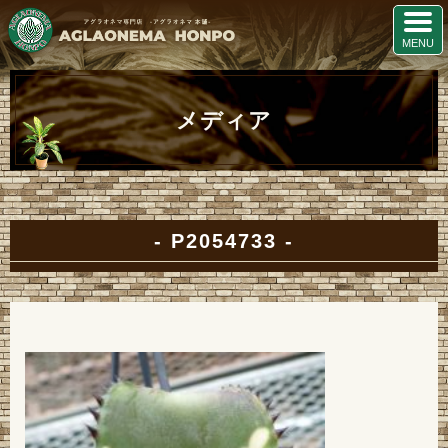
メディア
P2054733