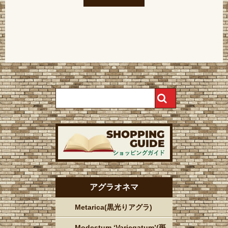
アグラオネマ
Metarica(黒光りアグラ)
Modestum ‘Variegatum’(斑