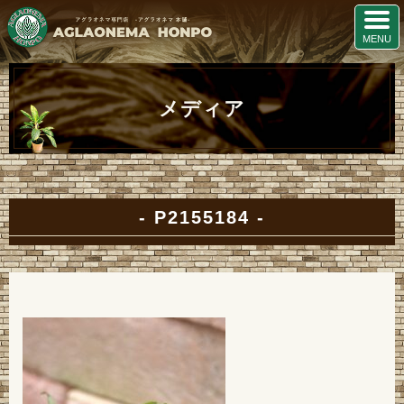
メディア
P2155184