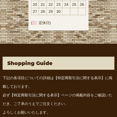
20
21
22
23
24
25
26
27
28
29
30
(
定休日)
Shopping Guide
下記の各項目についての詳細は
【特定商取引法に関する表示】
に掲
載しております。
必ず
【特定商取引法に関する表示】
ページの掲載内容をご確認いた
だき、ご了承のうえでご注文ください。
よろしくお願いいたします。