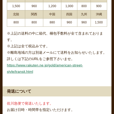
1,500
960
1,200
1,000
800
900
北陸
関西
中国
四国
九州
沖縄
800
800
880
960
960
1,500
※上記の送料の中に箱代、梱包手数料が全て含まれておりま
す。
※上記は全て税込みです。
※離島地域の方は別途メールにて送料をお知らせいたします。
詳しくは下記のURLをご参照下さいませ。
https://www.rakuten.ne.jp/gold/american-street-
style/transit.html
発送について
佐川急便で発送いたします。
お届け日時・時間帯を指定いただけます。