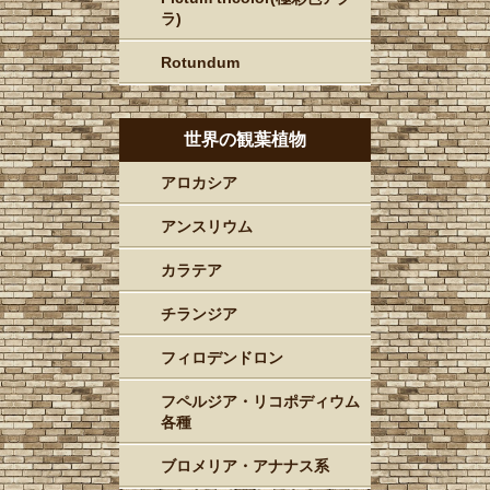
ラ)
Rotundum
世界の観葉植物
アロカシア
アンスリウム
カラテア
チランジア
フィロデンドロン
フペルジア・リコポディウム
各種
ブロメリア・アナナス系