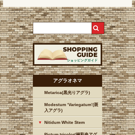
アグラオネマ
Metarica(黒光りアグラ)
Modestum ‘Variegatum’(斑
入アグラ)
Nitidum White Stem
Pictum tricolor(極彩色アグ