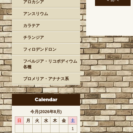
アロカシア
アンスリウム
カラテア
チランジア
フィロデンドロン
フペルジア・リコポディウム
各種
ブロメリア・アナナス系
Calendar
今月(2026年8月)
日
月
火
水
木
金
土
1