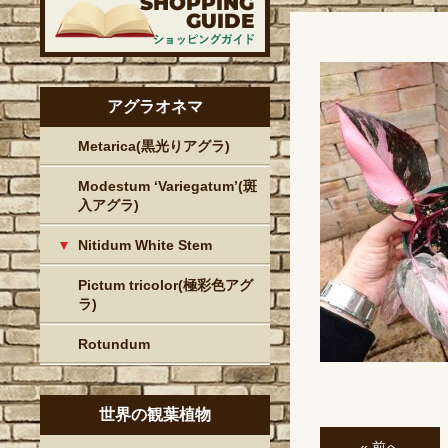
アグラオネマ
Metarica(黒光りアグラ)
Modestum ‘Variegatum’(斑
入アグラ)
Nitidum White Stem
Pictum tricolor(極彩色アグ
ラ)
Rotundum
世界の観葉植物
« 前へ