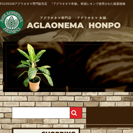
P2155239アグラオネマ専門販売店 『アグラオネマ本舗』 映画レオンで使用された観葉植物