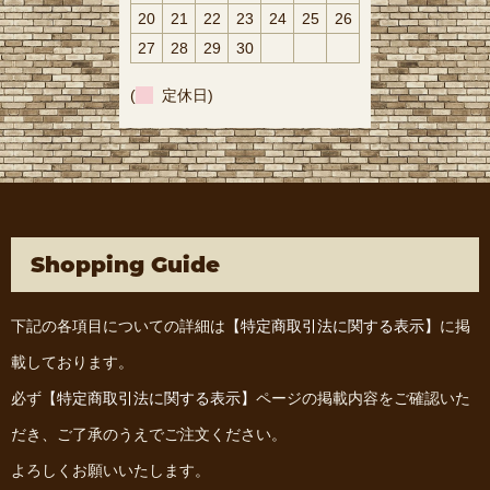
20
21
22
23
24
25
26
27
28
29
30
(
定休日)
Shopping Guide
下記の各項目についての詳細は
【特定商取引法に関する表示】
に掲
載しております。
必ず
【特定商取引法に関する表示】
ページの掲載内容をご確認いた
だき、ご了承のうえでご注文ください。
よろしくお願いいたします。