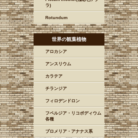
ラ)
Rotundum
世界の観葉植物
アロカシア
アンスリウム
カラテア
チランジア
フィロデンドロン
フペルジア・リコポディウム
各種
ブロメリア・アナナス系