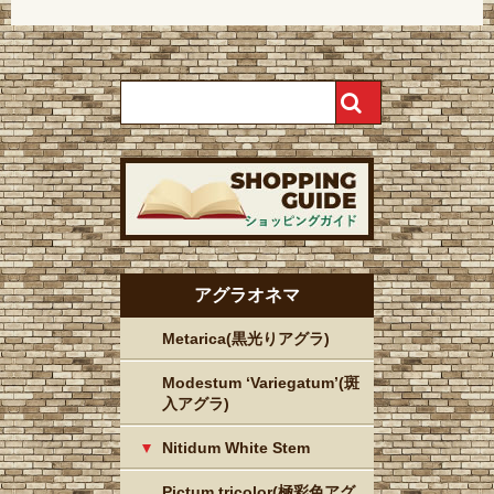
アグラオネマ
Metarica(黒光りアグラ)
Modestum ‘Variegatum’(斑
入アグラ)
Nitidum White Stem
Pictum tricolor(極彩色アグ