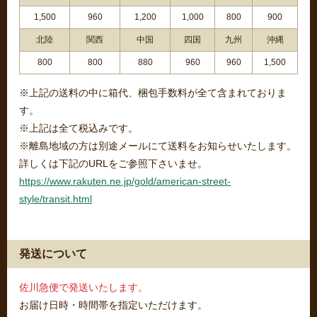
1,500
960
1,200
1,000
800
900
北陸
関西
中国
四国
九州
沖縄
800
800
880
960
960
1,500
※上記の送料の中に箱代、梱包手数料が全て含まれておりま
す。
※上記は全て税込みです。
※離島地域の方は別途メールにて送料をお知らせいたします。
詳しくは下記のURLをご参照下さいませ。
https://www.rakuten.ne.jp/gold/american-street-
style/transit.html
発送について
佐川急便で発送いたします。
お届け日時・時間帯を指定いただけます。