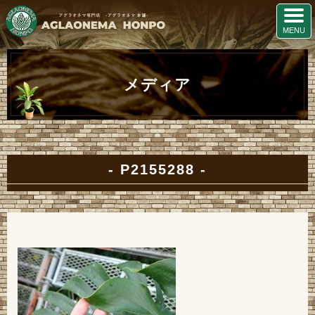
メディア
P2155288