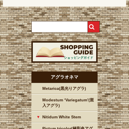
アグラオネマ
Metarica(黒光りアグラ)
Modestum ‘Variegatum’(斑
入アグラ)
Nitidum White Stem
Pictum tricolor(極彩色アグ