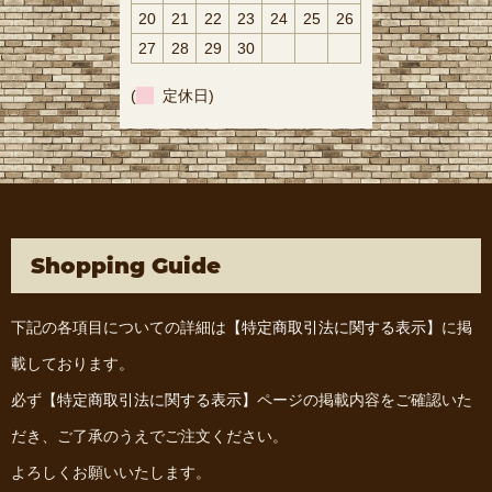
20
21
22
23
24
25
26
27
28
29
30
(
定休日)
Shopping Guide
下記の各項目についての詳細は
【特定商取引法に関する表示】
に掲
載しております。
必ず
【特定商取引法に関する表示】
ページの掲載内容をご確認いた
だき、ご了承のうえでご注文ください。
よろしくお願いいたします。