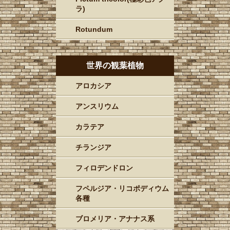
ラ)
Rotundum
世界の観葉植物
アロカシア
アンスリウム
カラテア
チランジア
フィロデンドロン
フペルジア・リコポディウム
各種
ブロメリア・アナナス系