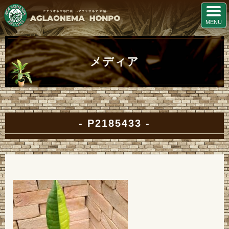
メディア
P2185433