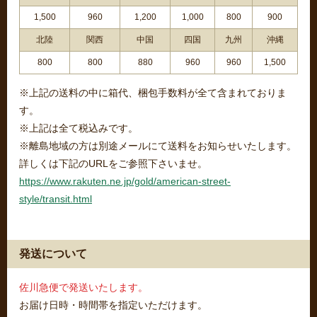
1,500
960
1,200
1,000
800
900
北陸
関西
中国
四国
九州
沖縄
800
800
880
960
960
1,500
※上記の送料の中に箱代、梱包手数料が全て含まれておりま
す。
※上記は全て税込みです。
※離島地域の方は別途メールにて送料をお知らせいたします。
詳しくは下記のURLをご参照下さいませ。
https://www.rakuten.ne.jp/gold/american-street-
style/transit.html
発送について
佐川急便で発送いたします。
お届け日時・時間帯を指定いただけます。