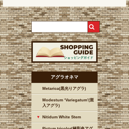
アグラオネマ
Metarica(黒光りアグラ)
Modestum ‘Variegatum’(斑
入アグラ)
Nitidum White Stem
Pictum tricolor(極彩色アグ