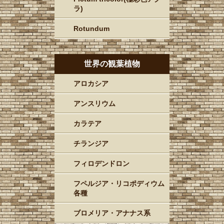
ラ)
Rotundum
世界の観葉植物
アロカシア
アンスリウム
カラテア
チランジア
フィロデンドロン
フペルジア・リコポディウム
各種
ブロメリア・アナナス系