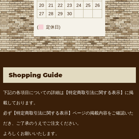
20
21
22
23
24
25
26
27
28
29
30
(
定休日)
Shopping Guide
下記の各項目についての詳細は
【特定商取引法に関する表示】
に掲
載しております。
必ず
【特定商取引法に関する表示】
ページの掲載内容をご確認いた
だき、ご了承のうえでご注文ください。
よろしくお願いいたします。