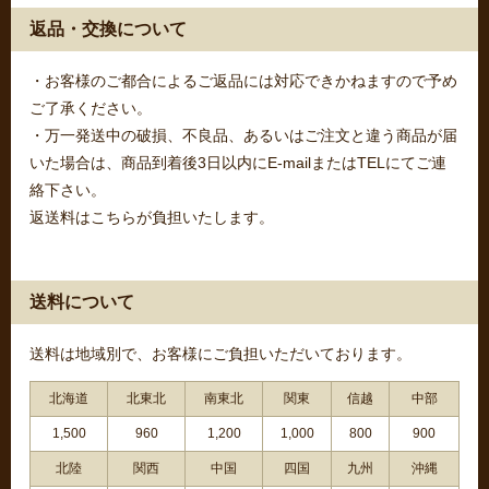
返品・交換について
・お客様のご都合によるご返品には対応できかねますので予め
ご了承ください。
・万一発送中の破損、不良品、あるいはご注文と違う商品が届
いた場合は、商品到着後3日以内にE-mailまたはTELにてご連
絡下さい。
返送料はこちらが負担いたします。
送料について
送料は地域別で、お客様にご負担いただいております。
北海道
北東北
南東北
関東
信越
中部
1,500
960
1,200
1,000
800
900
北陸
関西
中国
四国
九州
沖縄