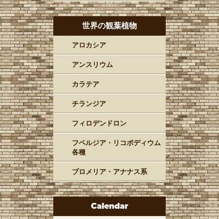
世界の観葉植物
アロカシア
アンスリウム
カラテア
チランジア
フィロデンドロン
フペルジア・リコポディウム
各種
ブロメリア・アナナス系
Calendar